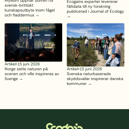
Myllium öppnar dörren för
Ecogains experter levererar
svensk-brittiskt
fältdata till ny forskning
kunskapsutbyte inom fågel
publicerad i Journal of Ecology
och fladdermus
Artikel
•
15 juni 2026
Artikel
•
15 juni 2026
Norge satte naturen på
Svenska naturbaserade
scenen och ville inspireras av
skyddsvallar inspirerar danska
Sverige
kommuner
Sidfot