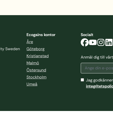
Ecogains kontor
Socialt
Åre
sity Sweden
Göteborg
Kristianstad
Anmäl dig till vå
Malmö
Östersund
Stockholm
Jag godkänner
Umeå
integritetspoli