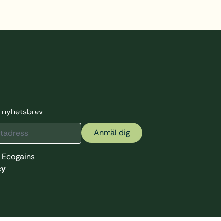
rt nyhetsbrev
Anmäl dig
 Ecogains
cy