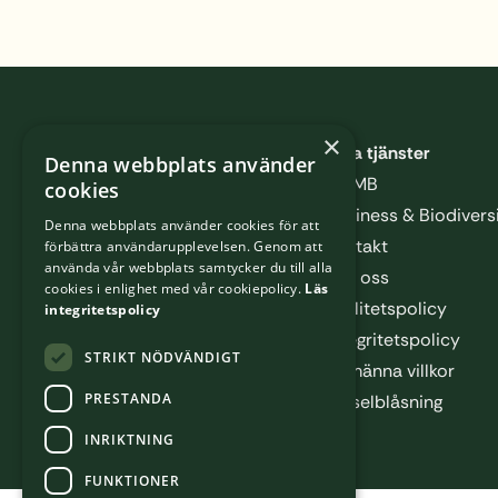
Sidfot
×
Våra tjänster
Denna webbplats använder
CLIMB
cookies
Business & Biodiver
Denna webbplats använder cookies för att
Kontakt
förbättra användarupplevelsen. Genom att
använda vår webbplats samtycker du till alla
Om oss
cookies i enlighet med vår cookiepolicy.
Läs
Kvalitetspolicy
integritetspolicy
Integritetspolicy
STRIKT NÖDVÄNDIGT
Allmänna villkor
PRESTANDA
Visselblåsning
INRIKTNING
FUNKTIONER