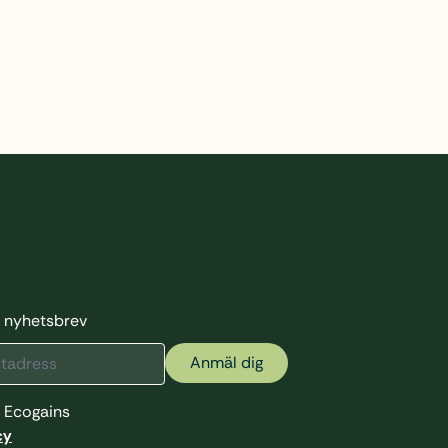
rt nyhetsbrev
Anmäl dig
 Ecogains
cy