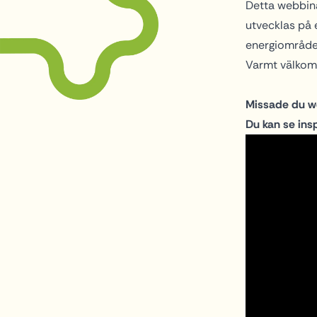
Detta webbinar
utvecklas på e
energiområde 
Varmt välko
Missade du web
Du kan se ins