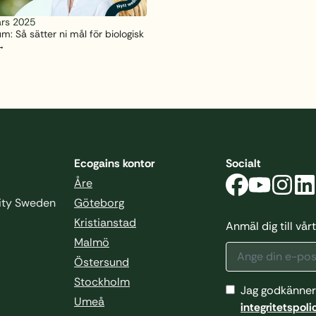
rs 2025
: Så sätter ni mål för biologisk
Ecogains kontor
Socialt
Åre
sity Sweden
Göteborg
Kristianstad
Anmäl dig till vå
Malmö
Östersund
Stockholm
Jag godkänner
Umeå
integritetspoli