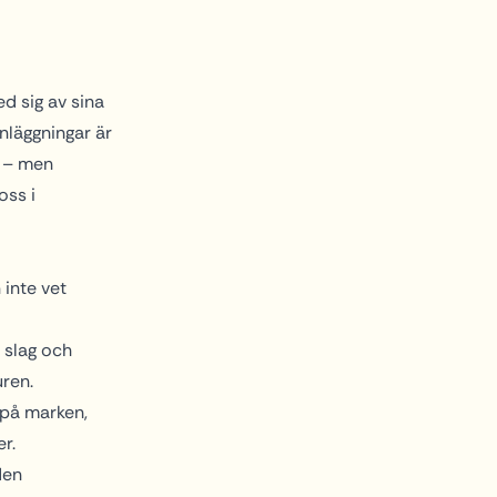
d sig av sina
nläggningar är
t – men
oss i
 inte vet
 slag och
uren.
 på marken,
r.
den