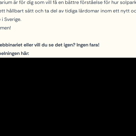
ium är för dig som vill få en bättre förståelse för hur solpar
tt hållbart sätt och ta del av tidiga lärdomar inom ett nytt oc
i Sverige.
mmen!
binariet eller vill du se det igen? Ingen fara!
pelningen här: