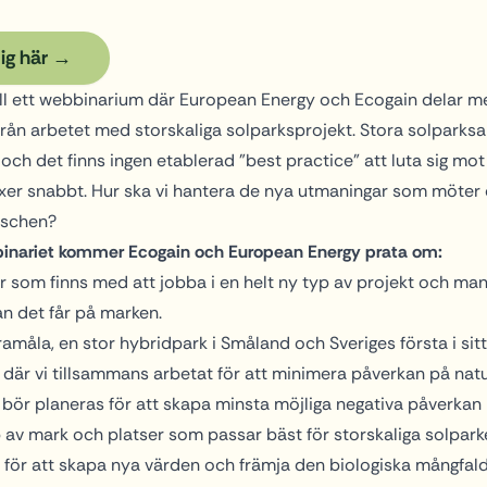
ig här
l ett webbinarium där European Energy och Ecogain delar me
från arbetet med storskaliga solparksprojekt. Stora solparksa
, och det finns ingen etablerad ”best practice” att luta sig mo
er snabbt. Hur ska vi hantera de nya utmaningar som möter 
nschen?
binariet kommer Ecogain och European Energy prata om:
 som finns med att jobba i en helt ny typ av projekt och man
an det får på marken.
ramåla, en stor hybridpark i Småland och Sveriges första i sitt
 där vi tillsammans arbetat för att minimera påverkan på nat
 bör planeras för att skapa minsta möjliga negativa påverkan
p av mark och platser som passar bäst för storskaliga solparke
t för att skapa nya värden och främja den biologiska mångfal