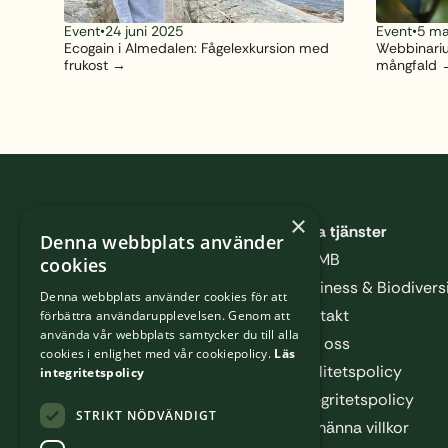
Event
•
24 juni 2025
Event
•
5 ma
Ecogain i Almedalen: Fågelexkursion med
Webbinarium
frukost
mångfald
Sidfot
×
Våra tjänster
Denna webbplats använder
CLIMB
cookies
Business & Biodiver
Denna webbplats använder cookies för att
Kontakt
förbättra användarupplevelsen. Genom att
använda vår webbplats samtycker du till alla
Om oss
cookies i enlighet med vår cookiepolicy.
Läs
Kvalitetspolicy
integritetspolicy
Integritetspolicy
STRIKT NÖDVÄNDIGT
Allmänna villkor