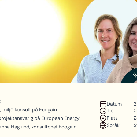
:
Datum
2
, miljölkonsult på Ecogain
Tid
0
Plats
Z
projektansvarig på European Energy
Språk
S
anna Haglund, konsultchef Ecogain