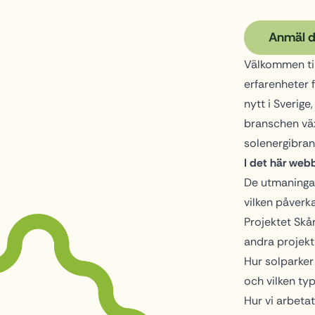
Anmäl d
Välkommen til
erfarenheter 
nytt i Sverige
branschen väx
solenergibra
I det här web
De utmaningar
vilken påverk
Projektet Skå
andra projekt
Hur solparker
och vilken ty
Hur vi arbeta