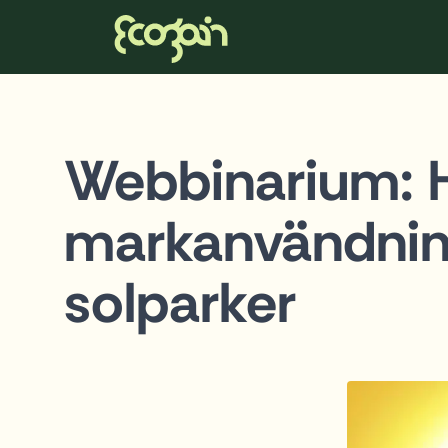
Ecogain
Hoppa till innehåll
Webbinarium: H
markanvändning
solparker