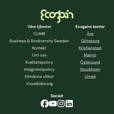
Sidfot
Våra tjänster
Ecogains kontor
CLIMB
Åre
Business & Biodiversity Sweden
Göteborg
Kontakt
Kristianstad
Om oss
Malmö
Kvalitetspolicy
Östersund
Integritetspolicy
Stockholm
Allmänna villkor
Umeå
Visselblåsning
Socialt