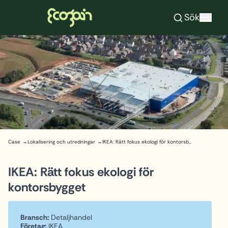
Ecogain
Sök
Hoppa till innehåll
Case
Lokalisering och utredningar
IKEA: Rätt fokus ekologi för kontorsbygget
IKEA: Rätt fokus ekologi för
kontorsbygget
Bransch:
Detaljhandel
Företag:
IKEA