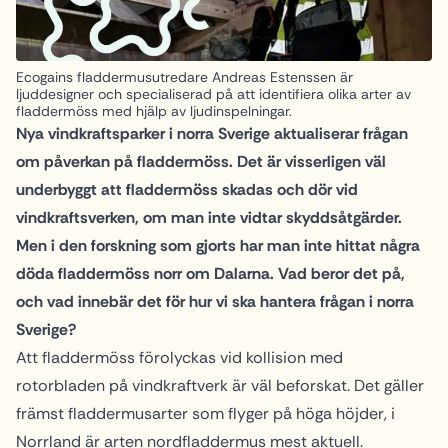
Ecogains fladdermusutredare Andreas Estenssen är
ljuddesigner och specialiserad på att identifiera olika arter av
fladdermöss med hjälp av ljudinspelningar.
Nya vindkraftsparker i norra Sverige aktualiserar frågan
om påverkan på fladdermöss. Det är visserligen väl
underbyggt att fladdermöss skadas och dör vid
vindkraftsverken, om man inte vidtar skyddsåtgärder.
Men i den forskning som gjorts har man inte hittat några
döda fladdermöss norr om Dalarna. Vad beror det på,
och vad innebär det för hur vi ska hantera frågan i norra
Sverige?
Att fladdermöss förolyckas vid kollision med
rotorbladen på vindkraftverk är väl beforskat. Det gäller
främst fladdermusarter som flyger på höga höjder, i
Norrland är arten nordfladdermus mest aktuell.