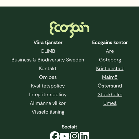
Sidfot
Våra tjänster
Ecogains kontor
CLIMB
Åre
Business & Biodiversity Sweden
Göteborg
Kontakt
Kristianstad
Om oss
Malmö
Kvalitetspolicy
Östersund
Integritetspolicy
Stockholm
Allmänna villkor
Umeå
Visselblåsning
Socialt