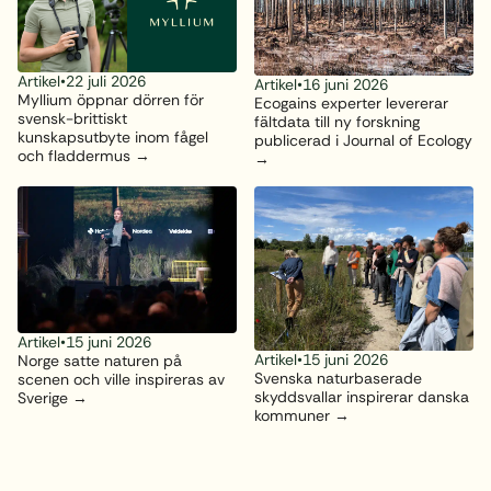
Artikel
•
22 juli 2026
Artikel
•
16 juni 2026
Myllium öppnar dörren för
Ecogains experter levererar
svensk-brittiskt
fältdata till ny forskning
kunskapsutbyte inom fågel
publicerad i Journal of Ecology
och fladdermus
Artikel
•
15 juni 2026
Artikel
•
15 juni 2026
Norge satte naturen på
Svenska naturbaserade
scenen och ville inspireras av
skyddsvallar inspirerar danska
Sverige
kommuner