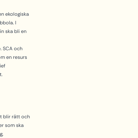
den ekologiska
bola. I
n ska bli en
de. SCA och
om en resurs
ief
t.
t blir rätt och
ter som ska
g,