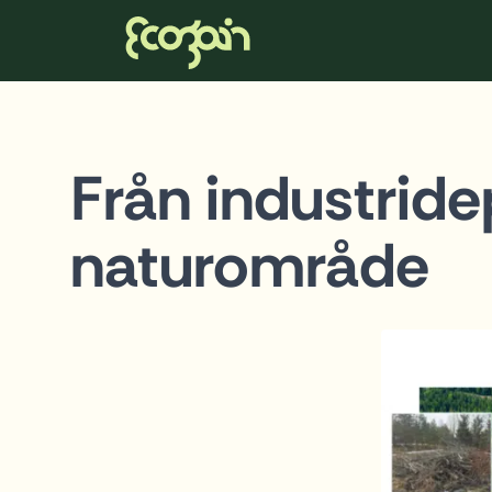
Ecogain
Hoppa till innehåll
Från industridep
naturområde