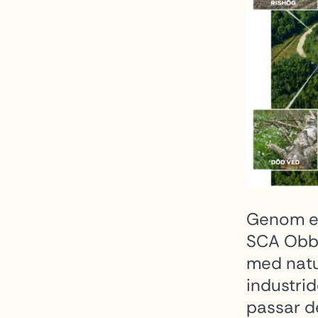
Genom et
SCA Obbo
med natu
industri
passar d