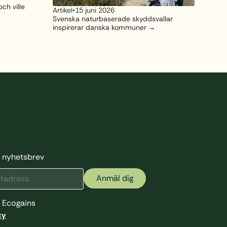
ch ville
Artikel
•
15 juni 2026
Svenska naturbaserade skyddsvallar
inspirerar danska kommuner
rt nyhetsbrev
Anmäl dig
 Ecogains
cy