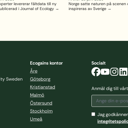
perter levererar fältdata till ny
Norge satte naturen på scenen o
ublicerad i Journal of Ecology
inspireras av Sverige
Ecogains kontor
Socialt
Åre
sity Sweden
Göteborg
Kristianstad
Anmäl dig till vå
Malmö
Östersund
Stockholm
Jag godkänner
Umeå
integritetspoli