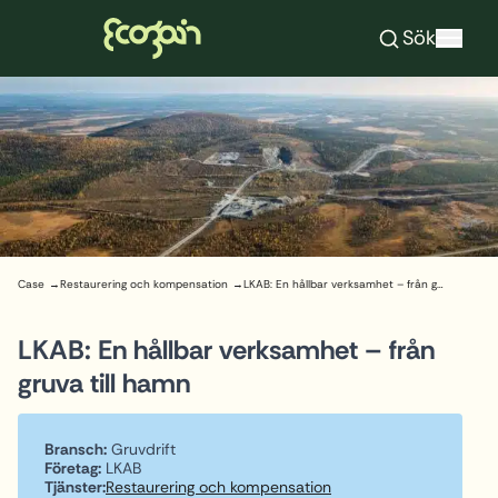
Ecogain
Sök
Hoppa till innehåll
Case
Restaurering och kompensation
LKAB: En hållbar verksamhet – från gruva till hamn
LKAB: En hållbar verksamhet – från
gruva till hamn
Bransch:
Gruvdrift
Företag:
LKAB
Tjänster:
Restaurering och kompensation