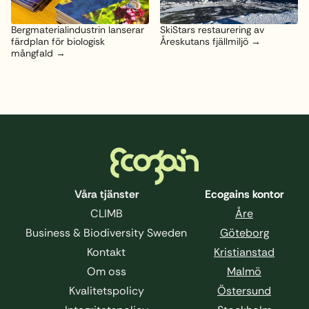
Bergmaterialindustrin lanserar
SkiStars restaurering av
färdplan för biologisk
Åreskutans fjällmiljö
mångfald
Sidfot
Våra tjänster
Ecogains kontor
CLIMB
Åre
Business & Biodiversity Sweden
Göteborg
Kontakt
Kristianstad
Om oss
Malmö
Kvalitetspolicy
Östersund