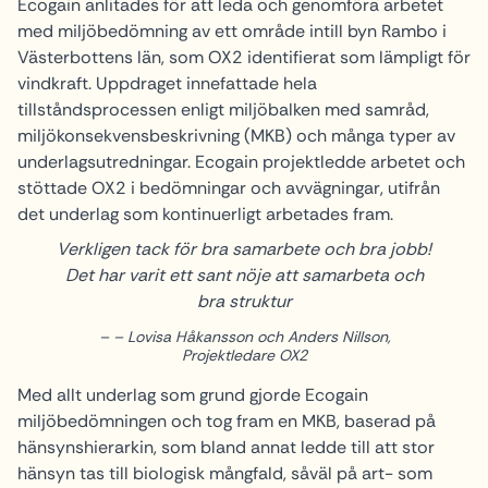
Ecogain anlitades för att leda och genomföra arbetet
med miljöbedömning av ett område intill byn Rambo i
Västerbottens län, som OX2 identifierat som lämpligt för
vindkraft. Uppdraget innefattade hela
tillståndsprocessen enligt miljöbalken med samråd,
miljökonsekvensbeskrivning (MKB) och många typer av
underlagsutredningar. Ecogain projektledde arbetet och
stöttade OX2 i bedömningar och avvägningar, utifrån
det underlag som kontinuerligt arbetades fram.
Verkligen tack för bra samarbete och bra jobb!
Det har varit ett sant nöje att samarbeta och
bra struktur
– Lovisa Håkansson och Anders Nillson,
Projektledare OX2
Med allt underlag som grund gjorde Ecogain
miljöbedömningen och tog fram en MKB, baserad på
hänsynshierarkin, som bland annat ledde till att stor
hänsyn tas till biologisk mångfald, såväl på art- som