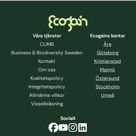
Sidfot
Våra tjänster
Ecogains kontor
CLIMB
Åre
Business & Biodiversity Sweden
Göteborg
Kontakt
Kristianstad
Om oss
Malmö
Kvalitetspolicy
Östersund
Integritetspolicy
Stockholm
Allmänna villkor
Umeå
Visselblåsning
Socialt