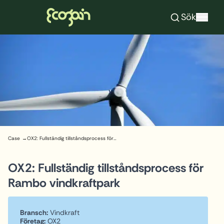
Ecogain
Sök
Hoppa till innehåll
Case
OX2: Fullständig tillståndsprocess för Rambo vindkraftpark
OX2: Fullständig tillståndsprocess för
Rambo vindkraftpark
Bransch:
Vindkraft
Företag:
OX2