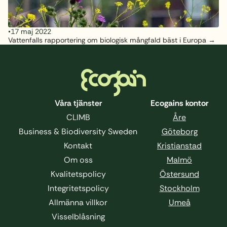
•
17 maj 2022
Vattenfalls rapportering om biologisk mångfald bäst i Europa
Sidfot
Våra tjänster
Ecogains kontor
CLIMB
Åre
Business & Biodiversity Sweden
Göteborg
Kontakt
Kristianstad
Om oss
Malmö
Kvalitetspolicy
Östersund
Integritetspolicy
Stockholm
Allmänna villkor
Umeå
Visselblåsning