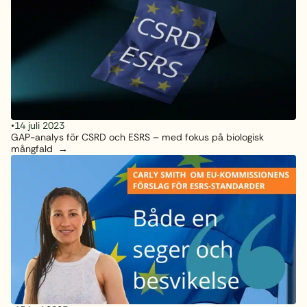
•
14 juli 2023
GAP-analys för CSRD och ESRS – med fokus på biologisk
mångfald