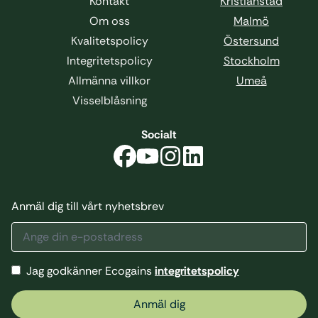
Kontakt
Kristianstad
Om oss
Malmö
Kvalitetspolicy
Östersund
Integritetspolicy
Stockholm
Allmänna villkor
Umeå
Visselblåsning
Socialt
Anmäl dig till vårt nyhetsbrev
Jag godkänner Ecogains
integritetspolicy
Anmäl dig