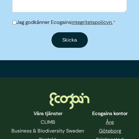
Jag godkänner Ecogains
integritetspolicyn.
Samtycke
*
*
Sidfot
Våra tjänster
Ecogains kontor
CLIMB
Åre
Business & Biodiversity Sweden
Göteborg