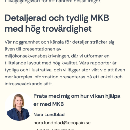
tillvägagångssätt för att hantera dessa frågor.
Detaljerad och tydlig MKB
med hög trovärdighet
Vår noggrannhet och känsla för detaljer sträcker sig
även till presentationen av
miljökonsekvensbeskrivningen, där vi utformar en
tilltalande layout med hög kvalitet. Våra rapporter är
tydliga och illustrativa, och vi lägger stor vikt vid att även
mer komplex information presenteras på ett enkelt och
intresseväckande sätt.
Prata med mig om hur vi kan hjälpa
er med MKB
Nora Lundblad
nora.lundblad@ecogain.se